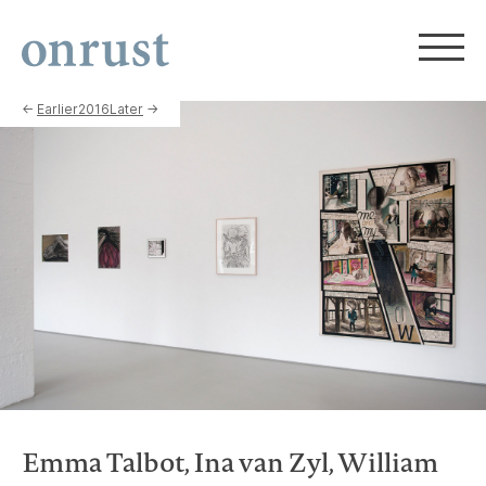
←
Earlier
2016
Later
→
Emma Talbot, Ina van Zyl, William